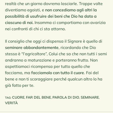
realtà che un giorno dovremo lasciarle. Troppe volte
diventiamo egoisti, e
non concediamo agli altri la
possibilità di usufruire dei beni che Dio ha dato a
ciascuno di noi.
Insomma ci comportiamo con avarizia
nei confronti di chi ci sta attorno.
Il consiglio che oggi ci dispensa il Signore è quello di
seminare abbondantemente
, ricordando che Dio
stesso è “l’agricoltore”, Colui che sa che non tutti i semi
andranno a maturazione e porteranno frutto. Non
aspettiamoci ricompensa per tutto quello che
facciamo, ma
facciamolo con tutto il cuore
. Fai del
bene e non ti scoraggiare perché qualcun altro lo ha
già fatto per te.
CUORE
FAR DEL BENE
PAROLA DI DIO
SEMINARE
TAG
:
,
,
,
,
VERITÀ