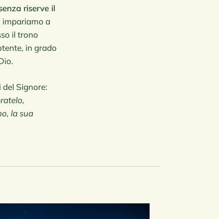
enza riserve il
e, impariamo a
so il trono
tente, in grado
Dio.
 del Signore:
ratelo,
no, la sua