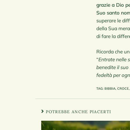
grazie a Dio pe
Suo santo no
superare le dif
della Sua mera
di fare la diff
Ricorda che una
“
Entrate nelle 
benedite il suo
fedeltà per og
TAG
:
BIBBIA
,
CROCE
,
POTREBBE ANCHE PIACERTI