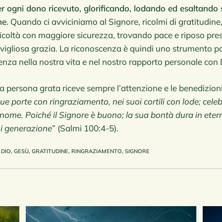
r ogni dono ricevuto, glorificando, lodando ed esaltando s
me
. Quando ci avviciniamo al Signore, ricolmi di gratitudin
ficoltà con maggiore sicurezza, trovando pace e riposo pres
vigliosa grazia. La riconoscenza è quindi uno strumento po
erenza nella nostra vita e nel nostro rapporto personale con 
 persona grata riceve sempre l’attenzione e le benedizioni
sue porte con ringraziamento, nei suoi cortili con lode; celeb
 nome. Poiché il Signore è buono; la sua bontà dura in eter
ni generazione
” (Salmi 100:4-5).
DIO
,
GESÙ
,
GRATITUDINE
,
RINGRAZIAMENTO
,
SIGNORE