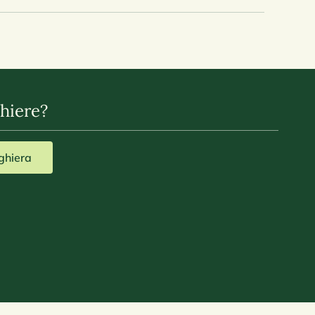
hiere?
eghiera