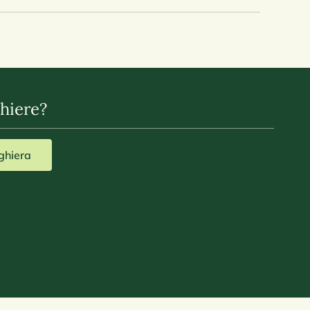
hiere?
eghiera