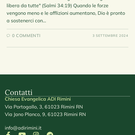
libera da tutte" (Salmi 34:19) Quando le forze
vengono meno e le afflizioni aumentano, Dio è pronto
a sostenerci con…
0 COMMENTI
3 SETTEMBRE 2024
Contatti
Chiesa Evangelica ADI Rimini
Via Portogallo, 3, 61023 Rimini RN
Via Jano Planco, 9, 61023 Rimini RN
info@adirimini.it