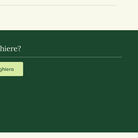
hiere?
eghiera