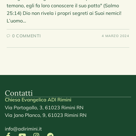
temono, egli fa loro conoscere il suo patto" (Salmo
25:14) Dio non rivela i propri segreti ai Suoi nemici!
L’uomo…
0 COMMENTI
4 MARZO 2024
Contatti
Chiesa Evangelica ADI Rimini
Via Portogallo, 3, 61023 Rimini RN
Via Jano Planco, 9, 61023 Rimini RN
info@adirimini.it