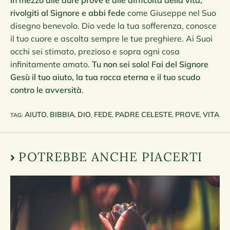
In mezzo alle dure prove e alle difficoltà della vita,
rivolgiti al Signore e abbi fede
come Giuseppe nel Suo
disegno benevolo. Dio vede la tua sofferenza, conosce
il tuo cuore e ascolta sempre le tue preghiere. Ai Suoi
occhi sei stimato, prezioso e sopra ogni cosa
infinitamente amato.
Tu non sei solo! Fai del Signore
Gesù il tuo aiuto, la tua rocca eterna e il tuo scudo
contro le avversità
.
AIUTO
BIBBIA
DIO
FEDE
PADRE CELESTE
PROVE
VITA
TAG
:
,
,
,
,
,
,
POTREBBE ANCHE PIACERTI