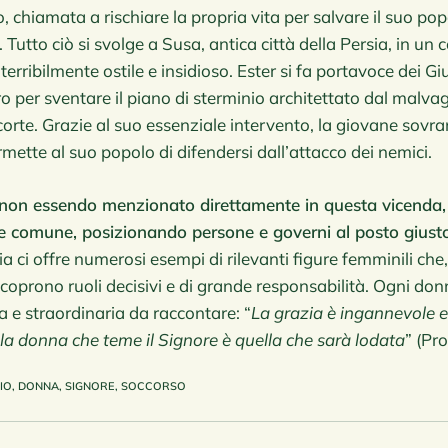
to, chiamata a rischiare la propria vita per salvare il suo po
 Tutto ciò si svolge a Susa, antica città della Persia, in un 
terribilmente ostile e insidioso. Ester si fa portavoce dei G
ro per sventare il piano di sterminio architettato dal malv
corte. Grazie al suo essenziale intervento, la giovane sovr
mette al suo popolo di difendersi dall’attacco dei nemici.
r non essendo menzionato direttamente in questa vicenda,
ne comune, posizionando persone e governi al posto gius
ia ci offre numerosi esempi di rilevanti figure femminili che
, ricoprono ruoli decisivi e di grande responsabilità. Ogni do
a e straordinaria da raccontare: “
La grazia è ingannevole e
la donna che teme il Signore è quella che sarà lodata
” (Pr
IO
,
DONNA
,
SIGNORE
,
SOCCORSO