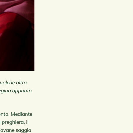
qualche altra
 regina appunto
mento. Mediante
 preghiera, il
giovane saggia