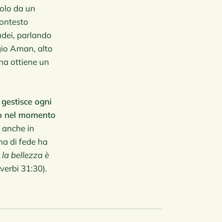
polo da un
contesto
iudei, parlando
agio Aman, alto
ana ottiene un
 gestisce ogni
to nel momento
, anche in
nna di fede ha
 la bellezza è
overbi 31:30).