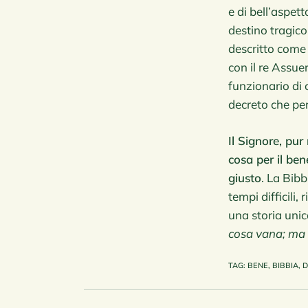
e di bell’aspet
destino tragico.
descritto come 
con il re Assue
funzionario di 
decreto che per
Il Signore, pu
cosa per il be
giusto
. La Bibb
tempi difficili
una storia unic
cosa vana; ma 
TAG
:
BENE
,
BIBBIA
,
D